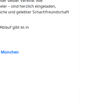
eder beider Vereine. Alle
ler – sind herzlich eingeladen,
äche und gelebter Schachfreundschaft
blauf gibt es in
n München