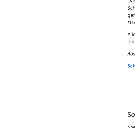
Das
Sch
gem
zu 
All
de
Abs
Sc
S
Noa