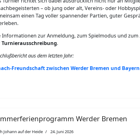
 Turnier richtet sich dabei ausdrücklich nicht nur an Mitgli
achbegeisterten – ob jung oder alt, Vereins- oder Hobbyspie
einsam einen Tag voller spannender Partien, guter Gespr
erleben.
e Informationen zur Anmeldung, zum Spielmodus und zum A
r
Turnierausschreibung
.
chlußbericht aus dem letzten Jahr:
hach-Freundschaft zwischen Werder Bremen und Bayer
ommerferienprogramm Werder Bremen
h Johann auf der Heide
24. Juni 2026