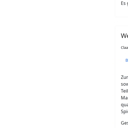
Es 
We
Cla
B
Zur
sow
Tei
Man
qua
Spi
Ges